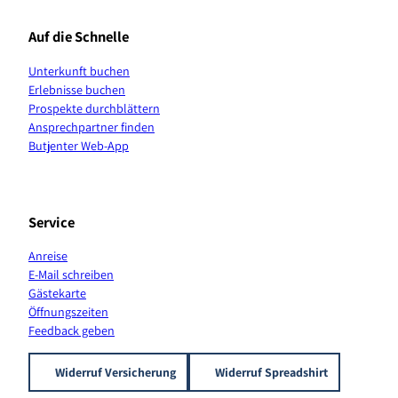
e
t
T
T
t
t
b
a
o
u
e
s
Auf die Schnelle
o
g
k
b
r
A
o
r
e
e
p
Unterkunft buchen
k
a
s
p
Erlebnisse buchen
m
t
K
Prospekte durchblättern
a
Ansprechpartner finden
n
Butjenter Web-App
a
l
Service
Anreise
E-Mail schreiben
Gästekarte
Öffnungszeiten
Feedback geben
Widerruf Versicherung
Widerruf Spreadshirt