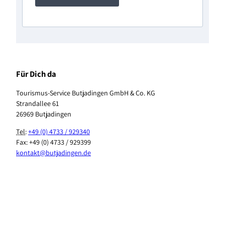
Für Dich da
Tourismus-Service Butjadingen GmbH & Co. KG
Strandallee 61
26969 Butjadingen
Tel
:
+49 (0) 4733 / 929340
Fax: +49 (0) 4733 / 929399
kontakt@butjadingen.de
F
I
T
Y
P
W
a
n
i
o
i
h
c
s
k
u
n
a