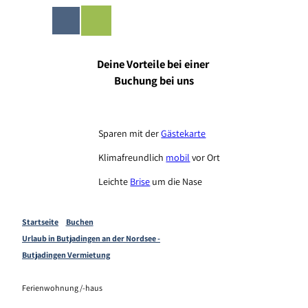
Z
ingen-Shop
u
Merkzettel
Suche
Menü
m
I
Deine Vorteile bei einer
n
Buchung bei uns
h
a
l
t
Sparen mit der
Gästekarte
Klimafreundlich
mobil
vor Ort
Leichte
Brise
um die Nase
Startseite
Buchen
Urlaub in Butjadingen an der Nordsee -
Butjadingen Vermietung
Ferienwohnung /-haus