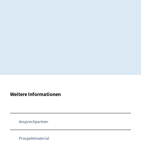
© Ale
x K.
Media
Weitere Informationen
Unsere
Leistungen
Ansprechpartner
Prospektmaterial