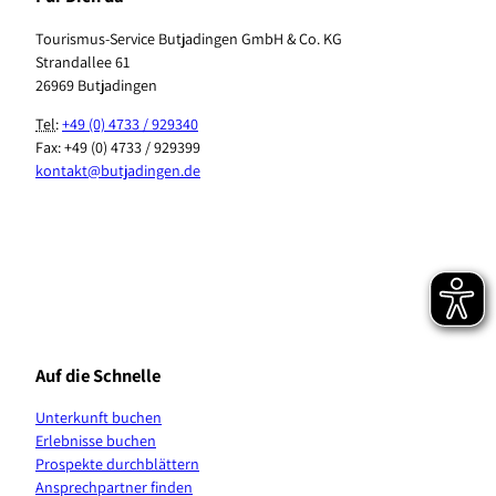
Tourismus-Service Butjadingen GmbH & Co. KG
Strandallee 61
26969 Butjadingen
Tel
:
+49 (0) 4733 / 929340
Fax: +49 (0) 4733 / 929399
kontakt@butjadingen.de
F
I
T
Y
P
W
a
n
i
o
i
h
c
s
k
u
n
a
e
t
T
T
t
t
b
a
o
u
e
s
Auf die Schnelle
o
g
k
b
r
A
o
r
e
e
p
Unterkunft buchen
k
a
s
p
Erlebnisse buchen
m
t
K
Prospekte durchblättern
a
Ansprechpartner finden