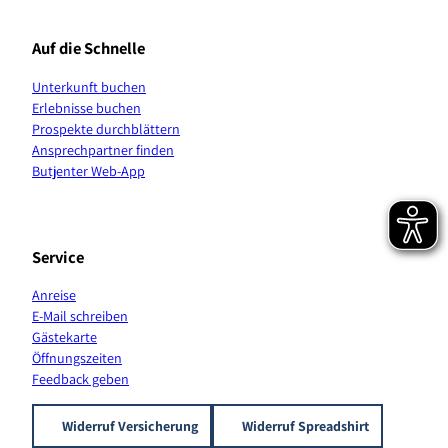
e
t
T
T
t
t
b
a
o
u
e
s
Auf die Schnelle
o
g
k
b
r
A
o
r
e
e
p
Unterkunft buchen
k
a
s
p
Erlebnisse buchen
m
t
K
Prospekte durchblättern
a
Ansprechpartner finden
n
Butjenter Web-App
a
l
Service
Anreise
E-Mail schreiben
Gästekarte
Öffnungszeiten
Feedback geben
Widerruf Versicherung
Widerruf Spreadshirt