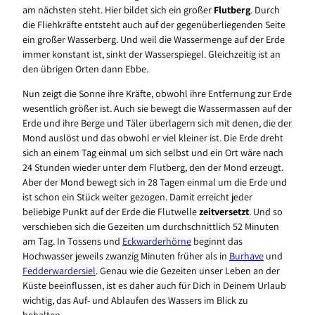
am nächsten steht. Hier bildet sich ein großer
Flutberg
. Durch
die Fliehkräfte entsteht auch auf der gegenüberliegenden Seite
ein großer Wasserberg. Und weil die Wassermenge auf der Erde
immer konstant ist, sinkt der Wasserspiegel. Gleichzeitig ist an
den übrigen Orten dann Ebbe.
Nun zeigt die Sonne ihre Kräfte, obwohl ihre Entfernung zur Erde
wesentlich größer ist. Auch sie bewegt die Wassermassen auf der
Erde und ihre Berge und Täler überlagern sich mit denen, die der
Mond auslöst und das obwohl er viel kleiner ist. Die Erde dreht
sich an einem Tag einmal um sich selbst und ein Ort wäre nach
24 Stunden wieder unter dem Flutberg, den der Mond erzeugt.
Aber der Mond bewegt sich in 28 Tagen einmal um die Erde und
ist schon ein Stück weiter gezogen. Damit erreicht jeder
beliebige Punkt auf der Erde die Flutwelle
zeitversetzt
. Und so
verschieben sich die Gezeiten um durchschnittlich 52 Minuten
am Tag. In Tossens und
Eckwarderhörne
beginnt das
Hochwasser jeweils zwanzig Minuten früher als in
Burhave
und
Fedderwardersiel
. Genau wie die Gezeiten unser Leben an der
Küste beeinflussen, ist es daher auch für Dich in Deinem Urlaub
wichtig, das Auf- und Ablaufen des Wassers im Blick zu
behalten.