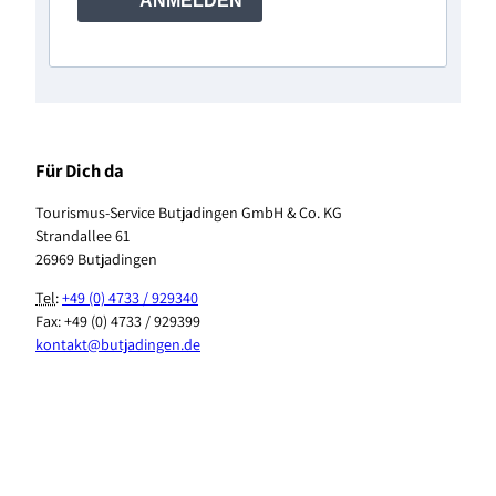
ANMELDEN
Für Dich da
Tourismus-Service Butjadingen GmbH & Co. KG
Strandallee 61
26969 Butjadingen
Tel
:
+49 (0) 4733 / 929340
Fax: +49 (0) 4733 / 929399
kontakt@butjadingen.de
F
I
T
Y
P
W
a
n
i
o
i
h
c
s
k
u
n
a