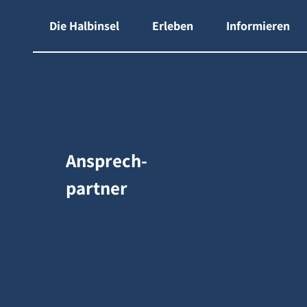
Z
gen-Shop
Die Halbinsel
Erleben
Informieren
u
m
I
n
h
a
l
Ansprech-
t
partner