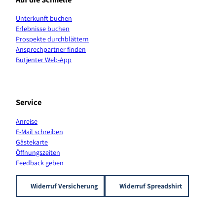
o
g
k
b
r
A
o
r
e
e
p
Unterkunft buchen
k
a
s
p
Erlebnisse buchen
m
t
K
Prospekte durchblättern
a
Ansprechpartner finden
n
Butjenter Web-App
a
l
Service
Anreise
E-Mail schreiben
Gästekarte
Öffnungszeiten
Feedback geben
Widerruf Versicherung
Widerruf Spreadshirt