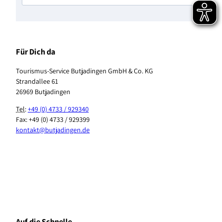
Für Dich da
Tourismus-Service Butjadingen GmbH & Co. KG
Strandallee 61
26969 Butjadingen
Tel
:
+49 (0) 4733 / 929340
Fax: +49 (0) 4733 / 929399
kontakt@butjadingen.de
F
I
T
Y
P
W
a
n
i
o
i
h
c
s
k
u
n
a
e
t
T
T
t
t
b
a
o
u
e
s
Auf die Schnelle