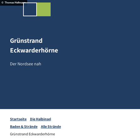
Z
ingen-Shop
© Thomas Hellmann
u
Merkzettel
Suche
Menü
m
I
n
h
Grünstrand
a
Eckwarderhörne
l
t
Der Nordsee nah
Startseite
Die Halbinsel
Baden & Strände
Alle Strände
Grünstrand Eckwarderhörne