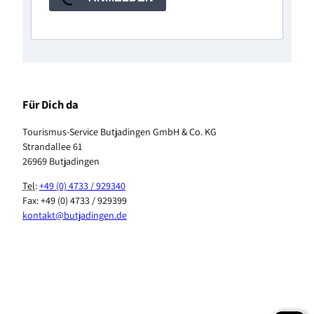
Für Dich da
Tourismus-Service Butjadingen GmbH & Co. KG
Strandallee 61
26969 Butjadingen
Tel
:
+49 (0) 4733 / 929340
Fax: +49 (0) 4733 / 929399
kontakt@butjadingen.de
F
I
T
Y
P
W
a
n
i
o
i
h
c
s
k
u
n
a