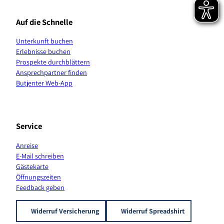
e
t
T
T
t
t
b
a
o
u
e
s
Auf die Schnelle
o
g
k
b
r
A
o
r
e
e
p
Unterkunft buchen
k
a
s
p
Erlebnisse buchen
m
t
K
Prospekte durchblättern
a
Ansprechpartner finden
n
Butjenter Web-App
a
l
Service
Anreise
E-Mail schreiben
Gästekarte
Öffnungszeiten
Feedback geben
Widerruf Versicherung
Widerruf Spreadshirt