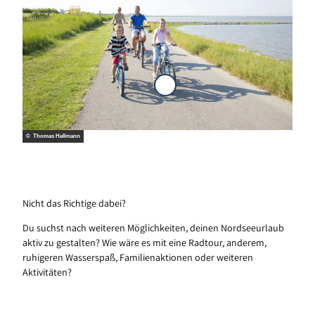
a
l
l
e
A
© Thomas Hellmann
k
t
i
v
i
t
Nicht das Richtige dabei?
ä
t
Du suchst nach weiteren Möglichkeiten, deinen Nordseeurlaub
e
aktiv zu gestalten? Wie wäre es mit eine Radtour, anderem,
n
ruhigeren Wasserspaß, Familienaktionen oder weiteren
Aktivitäten?