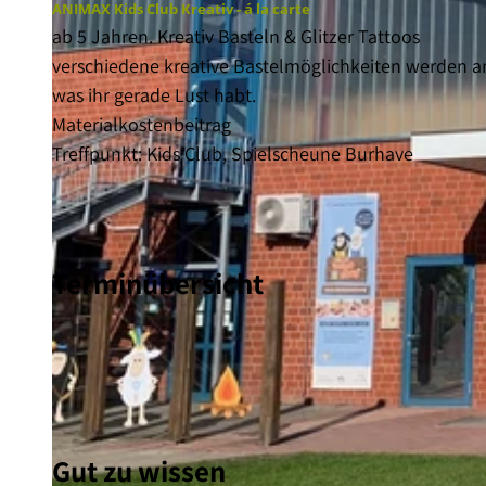
ANIMAX Kids Club Kreativ - á la carte
ab 5 Jahren. Kreativ Basteln & Glitzer Tattoos
verschiedene kreative Bastelmöglichkeiten werden a
was ihr gerade Lust habt.
Materialkostenbeitrag
Treffpunkt: Kids Club, Spielscheune Burhave
Terminübersicht
Gut zu wissen