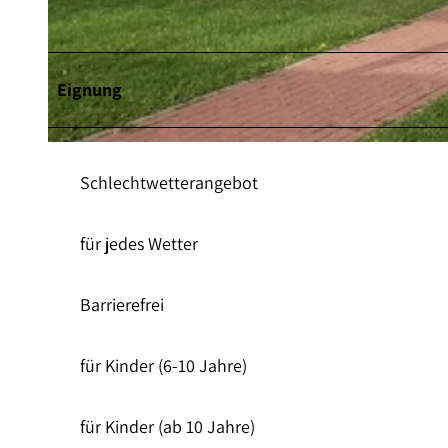
© pixabay |
CC-BY-SA
Eignung
©
CC-BY
Schlechtwetterangebot
für jedes Wetter
Barrierefrei
für Kinder (6-10 Jahre)
für Kinder (ab 10 Jahre)