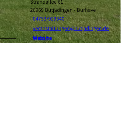
Strandallee 61
26969
Butjadingen
- Burhave
04733/929340
veranstaltungen@butjadingen.de
Website