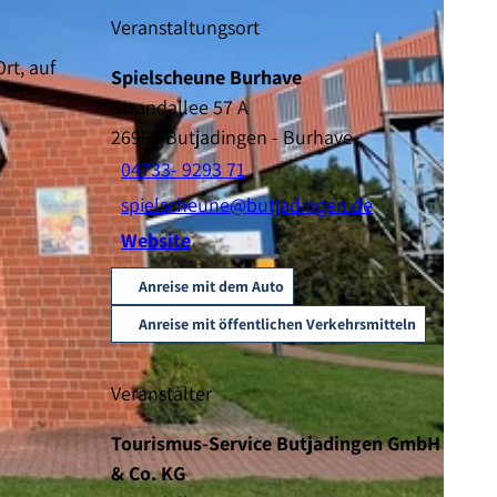
Veranstaltungsort
rt, auf
Spielscheune Burhave
Strandallee 57 A
26969
Butjadingen
- Burhave
04733- 9293 71
spielscheune@butjadingen.de
Website
Anreise mit dem Auto
Anreise mit öffentlichen Verkehrsmitteln
Veranstalter
Tourismus-Service Butjadingen GmbH
& Co. KG