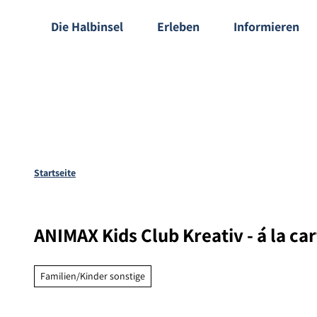
Z
gen-Shop
Die Halbinsel
Erleben
Informieren
u
m
I
n
h
a
l
t
Startseite
ANIMAX Kids Club Kreativ - á la ca
Familien/Kinder sonstige