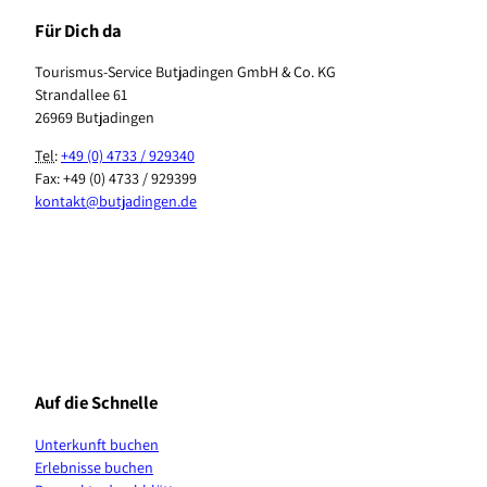
Für Dich da
Tourismus-Service Butjadingen GmbH & Co. KG
Strandallee 61
26969 Butjadingen
Tel
:
+49 (0) 4733 / 929340
Fax: +49 (0) 4733 / 929399
kontakt@butjadingen.de
F
I
T
Y
P
W
a
n
i
o
i
h
c
s
k
u
n
a
e
t
T
T
t
t
b
a
o
u
e
s
Auf die Schnelle
o
g
k
b
r
A
o
r
e
e
p
Unterkunft buchen
k
a
s
p
Erlebnisse buchen
m
t
K