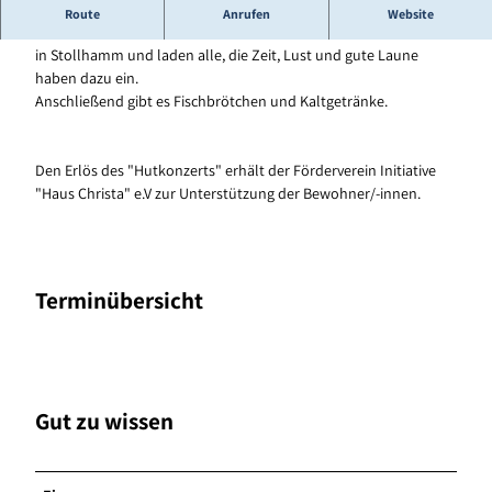
von
Butjenter Blinkfüer
Route
Anrufen
Website
Wir veranstalten ein Konzert für die Bewohner des Haus Christa
in Stollhamm und laden alle, die Zeit, Lust und gute Laune
haben dazu ein.
Anschließend gibt es Fischbrötchen und Kaltgetränke.
Den Erlös des "Hutkonzerts" erhält der Förderverein Initiative
"Haus Christa" e.V zur Unterstützung der Bewohner/-innen.
Terminübersicht
Gut zu wissen