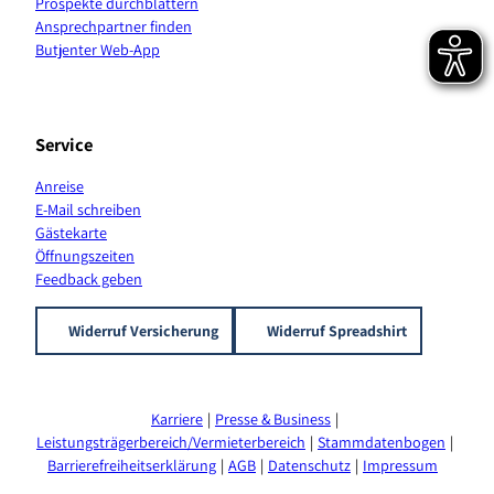
Prospekte durchblättern
a
Ansprechpartner finden
n
Butjenter Web-App
a
l
Service
Anreise
E-Mail schreiben
Gästekarte
Öffnungszeiten
Feedback geben
Widerruf Versicherung
Widerruf Spreadshirt
Karriere
Presse & Business
Leistungsträgerbereich/Vermieterbereich
Stammdatenbogen
Barrierefreiheitserklärung
AGB
Datenschutz
Impressum