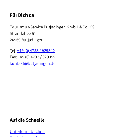
Für Dich da
Tourismus-Service Butjadingen GmbH & Co. KG
Strandallee 61
26969 Butjadingen
Tel
:
+49 (0) 4733 / 929340
Fax: +49 (0) 4733 / 929399
kontakt@butjadingen.de
F
I
T
Y
P
W
a
n
i
o
i
h
c
s
k
u
n
a
e
t
T
T
t
t
b
a
o
u
e
s
Auf die Schnelle
o
g
k
b
r
A
o
r
e
e
p
Unterkunft buchen
k
a
s
p