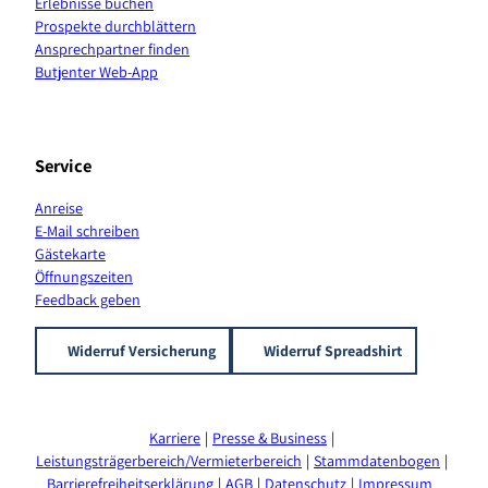
Erlebnisse buchen
m
t
K
Prospekte durchblättern
a
Ansprechpartner finden
n
Butjenter Web-App
a
l
Service
Anreise
E-Mail schreiben
Gästekarte
Öffnungszeiten
Feedback geben
Widerruf Versicherung
Widerruf Spreadshirt
Karriere
Presse & Business
Leistungsträgerbereich/Vermieterbereich
Stammdatenbogen
Barrierefreiheitserklärung
AGB
Datenschutz
Impressum