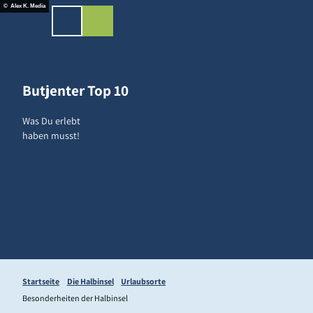
Z
ingen-Shop
© Alex K. Media
u
Merkzettel
Suche
Menü
m
I
n
h
Butjenter Top 10
a
l
Was Du erlebt
t
haben musst!
Startseite
Die Halbinsel
Urlaubsorte
Besonderheiten der Halbinsel