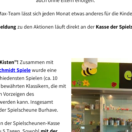
auch ohne Eltern erfolgen.
ax-Team lässt sich jeden Monat etwas anderes für die Kinder
eldung
zu den Aktionen läuft direkt an der
Kasse der Spie
Kisten”!
Zusammen mit
chmidt Spiele
wurde eine
iedensten Spielen (ca. 10
 bewährten Klassikern, die mit
h Vorzeigen des
 werden kann. Insgesamt
 der Spielscheune Burhave.
n der Spielscheunen-Kasse
zu 5 Tagen. Sowohl
mit der