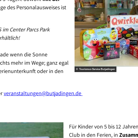
ge des Personalausweises ist
 im Center Parcs Park
hältlich!
rade wenn die Sonne
 nichts mehr im Wege; ganz egal
erienunterkunft oder in den
© Tourismus-Service Butjadingen
er
veranstaltungen@butjadingen.de
Für Kinder von 5 bis 12 Jahre
Club in den Ferien, in
Zusamme