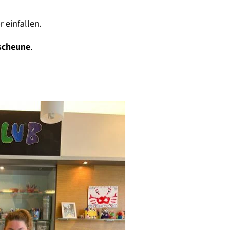
 einfallen.
lscheune
.