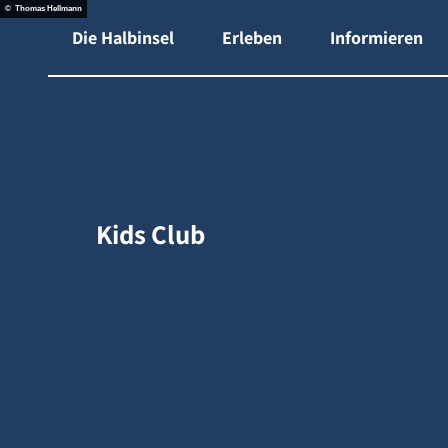
Z
© Thomas Hellmann
gen-Shop
Die Halbinsel
Erleben
Informieren
u
m
I
n
h
a
l
Kids Club
t