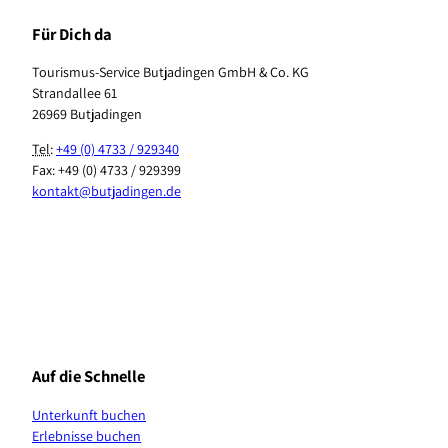
Für Dich da
Tourismus-Service Butjadingen GmbH & Co. KG
Strandallee 61
26969 Butjadingen
Tel
:
+49 (0) 4733 / 929340
Fax: +49 (0) 4733 / 929399
kontakt@butjadingen.de
F
I
T
Y
P
W
a
n
i
o
i
h
c
s
k
u
n
a
e
t
T
T
t
t
b
a
o
u
e
s
Auf die Schnelle
o
g
k
b
r
A
o
r
e
e
p
Unterkunft buchen
k
a
s
p
Erlebnisse buchen
m
t
K