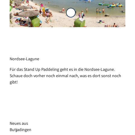
N
o
r
d
s
e
e
-
L
a
Nordsee-Lagune
g
u
Für das Stand Up Paddeling geht es in die Nordsee-Lagune.
n
Schaue doch vorher noch einmal nach, was es dort sonst noch
e
gibt!
Neues aus
Butjadingen