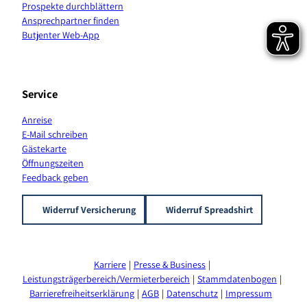
Prospekte durchblättern
a
Ansprechpartner finden
n
Butjenter Web-App
a
l
Service
Anreise
E-Mail schreiben
Gästekarte
Öffnungszeiten
Feedback geben
Widerruf Versicherung
Widerruf Spreadshirt
Karriere
Presse & Business
Leistungsträgerbereich/Vermieterbereich
Stammdatenbogen
Barrierefreiheitserklärung
AGB
Datenschutz
Impressum