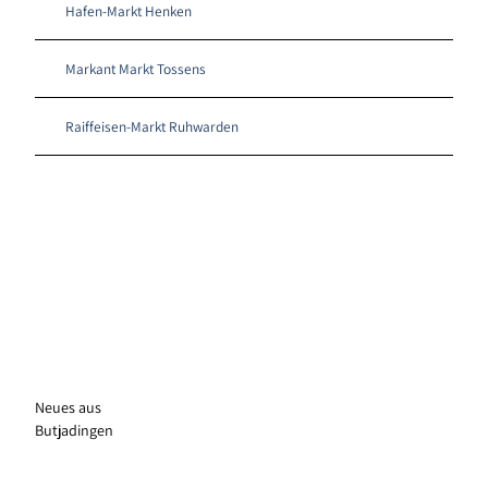
Hafen-Markt Henken
Markant Markt Tossens
Raiffeisen-Markt Ruhwarden
© Th
omas
Hellm
ann
Alle Informationen zum
Urlaub mit Hund
Neues aus
Strände, Freilaufflächen und mehr
Butjadingen