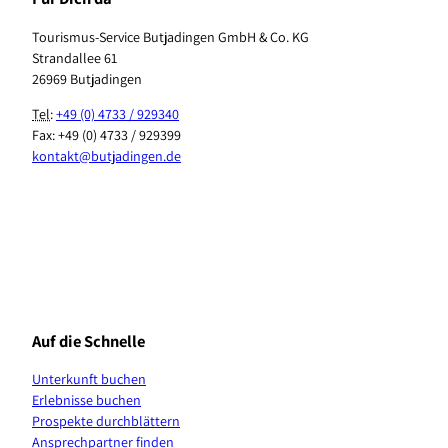
Tourismus-Service Butjadingen GmbH & Co. KG
Strandallee 61
26969 Butjadingen
Tel
:
+49 (0) 4733 / 929340
Fax: +49 (0) 4733 / 929399
kontakt@butjadingen.de
F
I
T
Y
P
W
a
n
i
o
i
h
c
s
k
u
n
a
e
t
T
T
t
t
b
a
o
u
e
s
Auf die Schnelle
o
g
k
b
r
A
o
r
e
e
p
Unterkunft buchen
k
a
s
p
Erlebnisse buchen
m
t
K
Prospekte durchblättern
a
Ansprechpartner finden