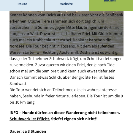
Buchen
Watt Wanderung
Route
Website
Nördlich im Solthörner Watt liegt eine große Seehundbank. Nur
Kenner können vom Deich aus und bei klarer Sicht die Sandbank
erkennen. Etliche Tiere sammeln sich dort täglich, um
auszuruhen. Im Sommer, gegen Mitte Mai, bringen sie dort ihre
Jungen zur Welt. Davor ist ein schiffbarer Priel. Mit Glück kommt
auch mal ein Krabbenkutter vorbei. Dahinter ist schon die
© Nils Kernbach - Der Wattschnack |
CC-BY-SA
Nordsee. Die Tour beginnt in Tossens. Mit dem ablaufenden
Wasser starten wir Richtung Austernriff. Deshalb ist es wichtig,
dass jeder Teilnehmer Schuhwerk trägt, um Schnittverletzungen
© Der Wattschnack |
CC-BY-SA
zu vermeiden. Zuvor queren wir einen Priel, der je nach Tide
schon mal um die 50m breit und kann auch etwas tiefer sein.
Danach kommt etwas Schlick, aber der größte Teil ist festes
Sandwatt.
Die Tour wendet sich an Teilnehmer, die ein wahres Interesse
haben, Seehunde in freier Natur zu erleben. Die Tour ist um die 9
bis 10 km lang.
INFO – Hunde dürfen an dieser Wanderung nicht teilnehmen.
Schuhwerk ist Pflicht.
Stiefel eignen sich nicht!!
Dauer: ca 3 Stunden