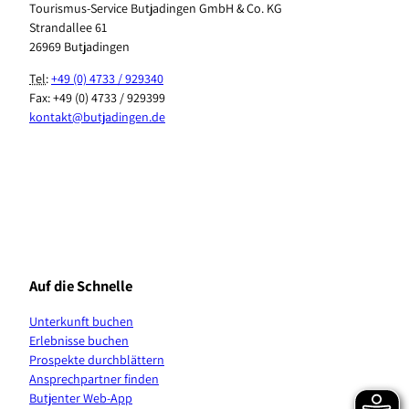
Tourismus-Service Butjadingen GmbH & Co. KG
Strandallee 61
26969 Butjadingen
Tel
:
+49 (0) 4733 / 929340
Fax: +49 (0) 4733 / 929399
kontakt@butjadingen.de
F
I
T
Y
P
W
a
n
i
o
i
h
c
s
k
u
n
a
e
t
T
T
t
t
b
a
o
u
e
s
Auf die Schnelle
o
g
k
b
r
A
o
r
e
e
p
Unterkunft buchen
k
a
s
p
Erlebnisse buchen
m
t
K
Prospekte durchblättern
a
Ansprechpartner finden
n
Butjenter Web-App
a