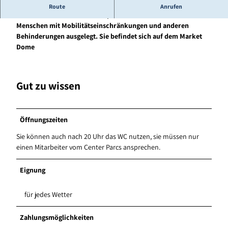
Die barrierefreie öffentliche Toilette im Centerparcs Park
Route
Anrufen
Nordseeküste in Tossens ist speziell auf die Bedürfnisse von
Menschen mit Mobilitätseinschränkungen und anderen
Behinderungen ausgelegt. Sie befindet sich auf dem Market
Dome
Gut zu wissen
Öffnungszeiten
Sie können auch nach 20 Uhr das WC nutzen, sie müssen nur
einen Mitarbeiter vom Center Parcs ansprechen.
Eignung
für jedes Wetter
Zahlungsmöglichkeiten