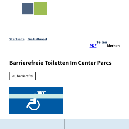
Z
ingen-Shop
u
Merkzettel
Suche
Menü
m
I
n
h
a
Startseite
Die Halbinsel
Teilen
l
PDF
Merken
t
Barrierefreie Toiletten Im Center Parcs
WC barrierefrei
©
CC-BY-SA