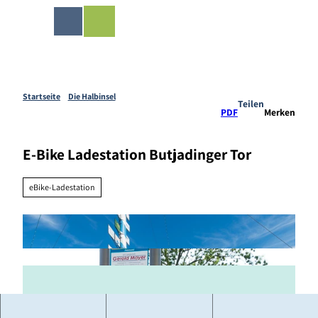
Z
ingen-Shop
u
Merkzettel
Suche
Menü
m
I
n
h
a
Startseite
Die Halbinsel
Teilen
l
PDF
Merken
t
E-Bike Ladestation Butjadinger Tor
eBike-Ladestation