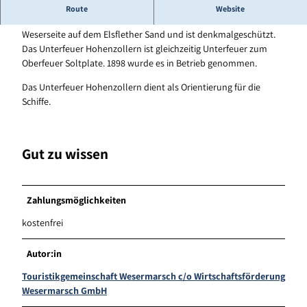
Leuchtturm Hohenzollern
Route
Website
Die 15 m hohe weiße Gitterbake mit Galerie steht auf der linken
Weserseite auf dem Elsflether Sand und ist denkmalgeschützt.
Das Unterfeuer Hohenzollern ist gleichzeitig Unterfeuer zum
Oberfeuer Soltplate. 1898 wurde es in Betrieb genommen.
Das Unterfeuer Hohenzollern dient als Orientierung für die
Schiffe.
Gut zu wissen
Zahlungsmöglichkeiten
kostenfrei
Autor:in
Touristikgemeinschaft Wesermarsch c/o Wirtschaftsförderung
Wesermarsch GmbH