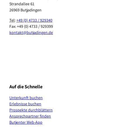
Strandallee 61
26969 Butjadingen
Tel
:
+49 (0) 4733 / 929340
Fax: +49 (0) 4733 / 929399
kontakt@butjadingen.de
F
I
T
Y
P
W
a
n
i
o
i
h
c
s
k
u
n
a
e
t
T
T
t
t
b
a
o
u
e
s
Auf die Schnelle
o
g
k
b
r
A
o
r
e
e
p
Unterkunft buchen
k
a
s
p
Erlebnisse buchen
m
t
K
Prospekte durchblättern
a
Ansprechpartner finden
n
Butjenter Web-App
a