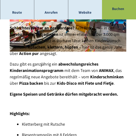
Buchen
Spielscheune Butjadingen - Spiel & Spaß für die ganze Familie
Route
Anrufen
Website
auf über 3000 qm
© Thomas Hellmann |
CC-BY-SA
© www.thomashellmann.de, Thomas Hellmann
|
CC-BY-SA
Schlechtes Wetter an der Nordsee?
Kein Problem – in der
Spielscheune Butjadingen
ist immer etwas los. Der 3.000 qm
große Indoorspielplatz in Burhave lässt keinen Kinderwunsch
unerfüllt.
Rutschen, klettern, hüpfen
– hier ist das ganze Jahr
über
Action pur
angesagt.
© Copyright: Thomas Hellmann |
CC-BY-SA
Dazu gibt es ganzjährig ein
abwechslungsreiches
Kinderanimationsprogramm
mit dem Team von
ANIMAX
, das
regelmäßig neue Angebote bereithält – vom
Kinderschminken
über
Pizza backen
bis zur
Kids-Disco mit Fiete und Fietje
.
Eigene Speisen und Getränke dürfen mitgebracht werden.
Highlights:
Kletterberg mit Rutsche
Riesentrampolin mit 8 Feldern