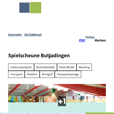
Z
ingen-Shop
u
Merkzettel
Suche
Menü
m
I
n
h
a
Startseite
Die Halbinsel
Teilen
l
PDF
Merken
t
Spielscheune Butjadingen
Indoorspielplatz
Bushaltestelle
freies WLAN
Bowling
Funsport
Klettern
Minigolf
Trampolinanlage