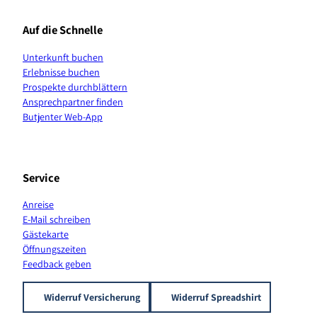
e
t
T
T
t
t
b
a
o
u
e
s
Auf die Schnelle
o
g
k
b
r
A
o
r
e
e
p
Unterkunft buchen
k
a
s
p
Erlebnisse buchen
m
t
K
Prospekte durchblättern
a
Ansprechpartner finden
n
Butjenter Web-App
a
l
Service
Anreise
E-Mail schreiben
Gästekarte
Öffnungszeiten
Feedback geben
Widerruf Versicherung
Widerruf Spreadshirt