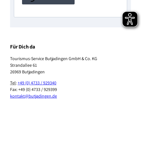
Für Dich da
Tourismus-Service Butjadingen GmbH & Co. KG
Strandallee 61
26969 Butjadingen
Tel
:
+49 (0) 4733 / 929340
Fax: +49 (0) 4733 / 929399
kontakt@butjadingen.de
F
I
T
Y
P
W
a
n
i
o
i
h
c
s
k
u
n
a