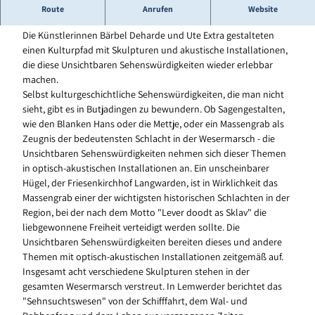
Unsichtbare Sehenswürdigkeiten verbergen sich in der ganzen
Route
Anrufen
Website
Wesermarsch.
Die Künstlerinnen Bärbel Deharde und Ute Extra gestalteten
einen Kulturpfad mit Skulpturen und akustische Installationen,
die diese Unsichtbaren Sehenswürdigkeiten wieder erlebbar
machen.
Selbst kulturgeschichtliche Sehenswürdigkeiten, die man nicht
sieht, gibt es in Butjadingen zu bewundern. Ob Sagengestalten,
wie den Blanken Hans oder die Mettje, oder ein Massengrab als
Zeugnis der bedeutensten Schlacht in der Wesermarsch - die
Unsichtbaren Sehenswürdigkeiten nehmen sich dieser Themen
in optisch-akustischen Installationen an. Ein unscheinbarer
Hügel, der Friesenkirchhof Langwarden, ist in Wirklichkeit das
Massengrab einer der wichtigsten historischen Schlachten in der
Region, bei der nach dem Motto "Lever doodt as Sklav" die
liebgewonnene Freiheit verteidigt werden sollte. Die
Unsichtbaren Sehenswürdigkeiten bereiten dieses und andere
Themen mit optisch-akustischen Installationen zeitgemäß auf.
Insgesamt acht verschiedene Skulpturen stehen in der
gesamten Wesermarsch verstreut. In Lemwerder berichtet das
"Sehnsuchtswesen" von der Schifffahrt, dem Wal- und